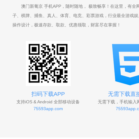
澳门新葡京 手机APP，随时随地， 极致畅享！在这里，有全
子、棋牌、捕鱼、真人、体育、电竞、彩票游戏，行业最全游戏娱乐
操作设计，极速存款、取款、优惠领取，财富尽在掌握！
扫码下载APP
无需下载直
支持iOS & Android 全部移动设备
无需下载，手机输入
75593app.com
75593app.