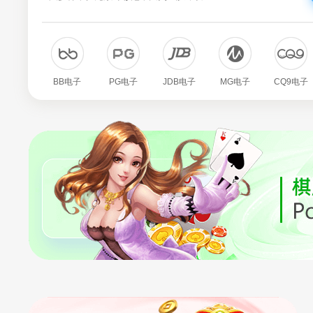
BB电子
PG电子
JDB电子
MG电子
CQ9电子